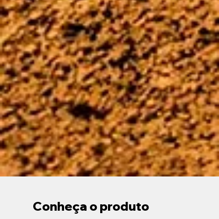
Conheça o produto